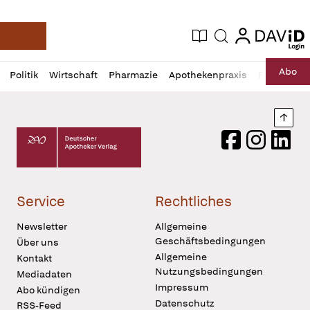
login
login
Aktuelle Ausgabe
Suche
Deutsche Apotheker Zeitung
Profil
Daz
Abo
Politik
Wirtschaft
Pharmazie
Apothekenpraxis
Recht
Sp
öffnen
Pur
Abo
öffnen
Nach
Deutscher Apotheker Verlag Logo
Facebook
Instagram
LinkedI
Service
Rechtliches
Newsletter
Allgemeine
Geschäftsbedingungen
Über uns
Allgemeine
Kontakt
Nutzungsbedingungen
Mediadaten
Impressum
Abo kündigen
Datenschutz
RSS-Feed