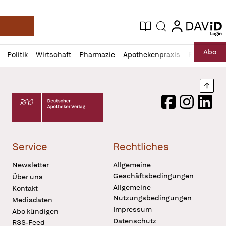
login
login
Aktuelle Ausgabe
Suche
Deutsche Apotheker Zeitung
Profil
Daz
Abo
Politik
Wirtschaft
Pharmazie
Apothekenpraxis
Recht
Sp
öffnen
Pur
Abo
öffnen
Nach
Deutscher Apotheker Verlag Logo
Facebook
Instagram
LinkedI
Service
Rechtliches
Newsletter
Allgemeine
Geschäftsbedingungen
Über uns
Allgemeine
Kontakt
Nutzungsbedingungen
Mediadaten
Impressum
Abo kündigen
Datenschutz
RSS-Feed