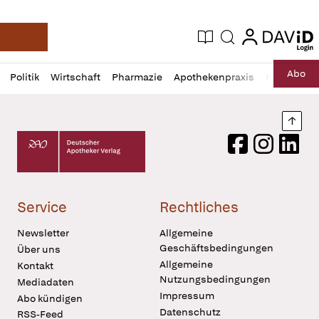
login
login
Aktuelle Ausgabe
Suche
Deutsche Apotheker Zeitung
Profil
Daz
Abo
Politik
Wirtschaft
Pharmazie
Apothekenpraxis
Recht
Sp
öffnen
Pur
Abo
öffnen
Nach
Deutscher Apotheker Verlag Logo
Facebook
Instagram
LinkedI
Service
Rechtliches
Newsletter
Allgemeine
Geschäftsbedingungen
Über uns
Allgemeine
Kontakt
Nutzungsbedingungen
Mediadaten
Impressum
Abo kündigen
Datenschutz
RSS-Feed