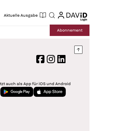
ogin
login
Aktuelle Ausgabe
Suche
Abo
nnement
Nach oben springen
Facebook
Instagram
LinkedIn
tzt auch als App für iOS und Android
Jetzt bei Google Play
Laden im App Store