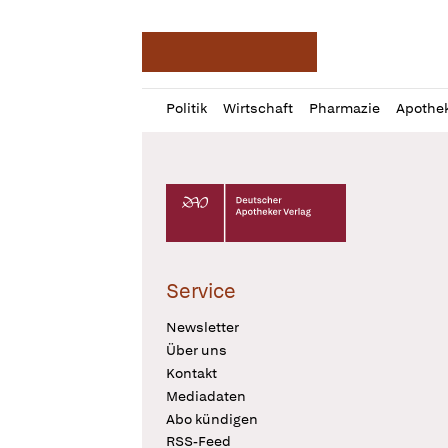
Deutsche Apotheker Ze
Profil
Daz
Politik
Wirtschaft
Pharmazie
Apothe
öffnen
Pur
Abo
öffnen
Deutscher Apotheker Verlag Logo
Service
Newsletter
Über uns
Kontakt
Mediadaten
Abo kündigen
RSS-Feed