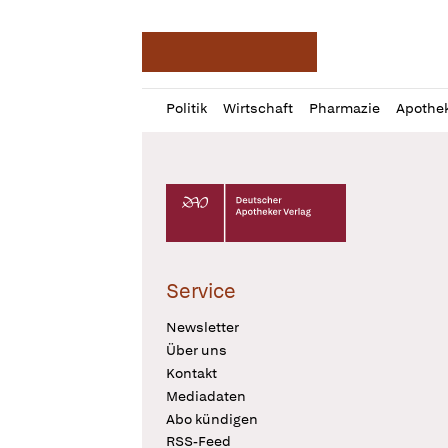
Deutsche Apotheker Ze
Profil
Daz
Politik
Wirtschaft
Pharmazie
Apothe
öffnen
Pur
Abo
öffnen
Deutscher Apotheker Verlag Logo
Service
Newsletter
Über uns
Kontakt
Mediadaten
Abo kündigen
RSS-Feed