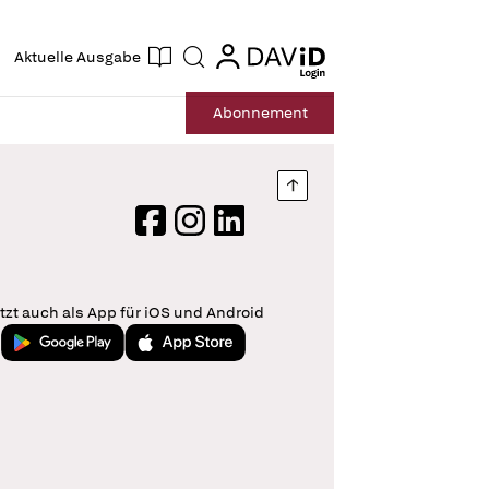
ogin
login
Aktuelle Ausgabe
Suche
Abo
nnement
Nach oben springen
Facebook
Instagram
LinkedIn
tzt auch als App für iOS und Android
Jetzt bei Google Play
Laden im App Store