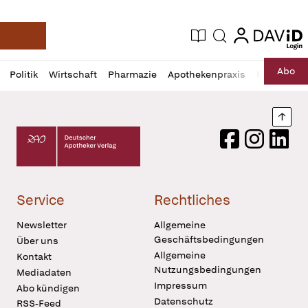
login
login
Aktuelle Ausgabe
Suche
Deutsche Apotheker Zeitung
Profil
Daz
Abo
Politik
Wirtschaft
Pharmazie
Apothekenpraxis
Recht
Sp
öffnen
Pur
Abo
öffnen
Nach
Deutscher Apotheker Verlag Logo
Facebook
Instagram
LinkedI
Service
Rechtliches
Newsletter
Allgemeine
Geschäftsbedingungen
Über uns
Allgemeine
Kontakt
Nutzungsbedingungen
Mediadaten
Impressum
Abo kündigen
Datenschutz
RSS-Feed