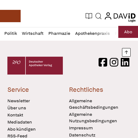
login
login
Aktuelle Ausgabe
Suche
Deutsche Apotheker Zeitung
Profil
Daz
Abo
Politik
Wirtschaft
Pharmazie
Apothekenpraxis
Recht
Sp
öffnen
Pur
Abo
öffnen
Nach
Deutscher Apotheker Verlag Logo
Facebook
Instagram
LinkedI
Service
Rechtliches
Newsletter
Allgemeine
Geschäftsbedingungen
Über uns
Allgemeine
Kontakt
Nutzungsbedingungen
Mediadaten
Impressum
Abo kündigen
Datenschutz
RSS-Feed