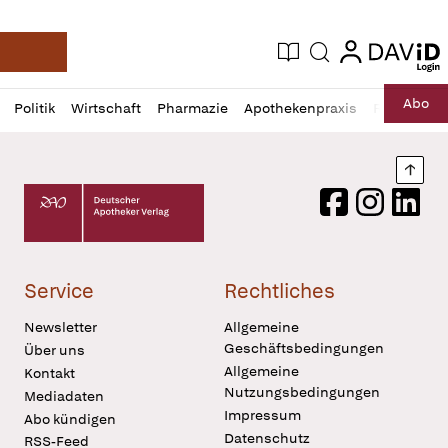
login
login
Aktuelle Ausgabe
Suche
Deutsche Apotheker Zeitung
Profil
Daz
Abo
Politik
Wirtschaft
Pharmazie
Apothekenpraxis
Recht
Sp
öffnen
Pur
Abo
öffnen
Nach
Deutscher Apotheker Verlag Logo
Facebook
Instagram
LinkedI
Service
Rechtliches
Newsletter
Allgemeine
Geschäftsbedingungen
Über uns
Allgemeine
Kontakt
Nutzungsbedingungen
Mediadaten
Impressum
Abo kündigen
Datenschutz
RSS-Feed