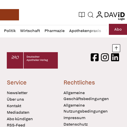
login
login
Aktuelle Ausgabe
Suche
Deutsche Apotheker Zeitung
Profil
Daz
Abo
Politik
Wirtschaft
Pharmazie
Apothekenpraxis
Recht
Sp
öffnen
Pur
Abo
öffnen
Nach
Deutscher Apotheker Verlag Logo
Facebook
Instagram
LinkedI
Service
Rechtliches
Newsletter
Allgemeine
Geschäftsbedingungen
Über uns
Allgemeine
Kontakt
Nutzungsbedingungen
Mediadaten
Impressum
Abo kündigen
Datenschutz
RSS-Feed