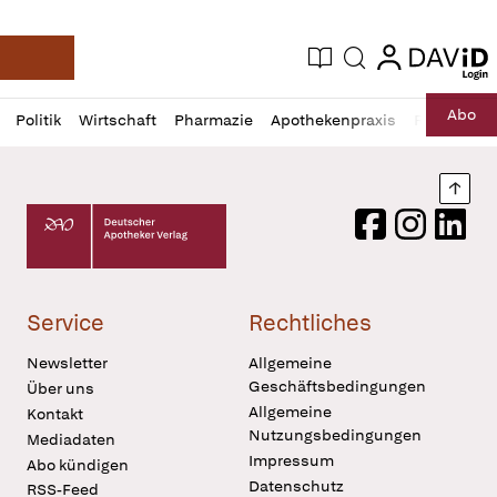
login
login
Aktuelle Ausgabe
Suche
Deutsche Apotheker Zeitung
Profil
Daz
Abo
Politik
Wirtschaft
Pharmazie
Apothekenpraxis
Recht
Sp
öffnen
Pur
Abo
öffnen
Nach
Deutscher Apotheker Verlag Logo
Facebook
Instagram
LinkedI
Service
Rechtliches
Newsletter
Allgemeine
Geschäftsbedingungen
Über uns
Allgemeine
Kontakt
Nutzungsbedingungen
Mediadaten
Impressum
Abo kündigen
Datenschutz
RSS-Feed