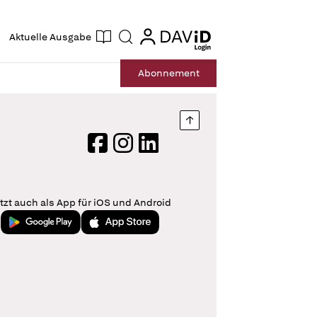
ogin
login
Aktuelle Ausgabe
Suche
Abo
nnement
Nach oben springen
Facebook
Instagram
LinkedIn
tzt auch als App für iOS und Android
Jetzt bei Google Play
Laden im App Store