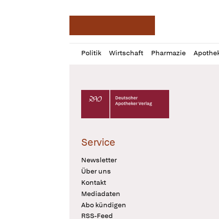
Deutsche Apotheker Ze
Profil
Daz
Politik
Wirtschaft
Pharmazie
Apothe
öffnen
Pur
Abo
öffnen
Deutscher Apotheker Verlag Logo
Service
Newsletter
Über uns
Kontakt
Mediadaten
Abo kündigen
RSS-Feed