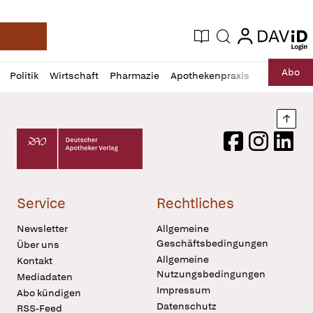
login
login
Aktuelle Ausgabe
Suche
Deutsche Apotheker Zeitung
Profil
Daz
Abo
Politik
Wirtschaft
Pharmazie
Apothekenpraxis
Recht
Sp
öffnen
Pur
Abo
öffnen
Nach
Deutscher Apotheker Verlag Logo
Facebook
Instagram
LinkedI
Service
Rechtliches
Newsletter
Allgemeine
Geschäftsbedingungen
Über uns
Allgemeine
Kontakt
Nutzungsbedingungen
Mediadaten
Impressum
Abo kündigen
Datenschutz
RSS-Feed