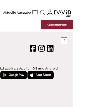
ogin
login
Aktuelle Ausgabe
Suche
Abo
nnement
Nach oben springen
Facebook
Instagram
LinkedIn
tzt auch als App für iOS und Android
Jetzt bei Google Play
Laden im App Store