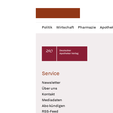
Deutsche Apotheker Ze
Profil
Daz
Politik
Wirtschaft
Pharmazie
Apothe
öffnen
Pur
Abo
öffnen
Deutscher Apotheker Verlag Logo
Service
Newsletter
Über uns
Kontakt
Mediadaten
Abo kündigen
RSS-Feed