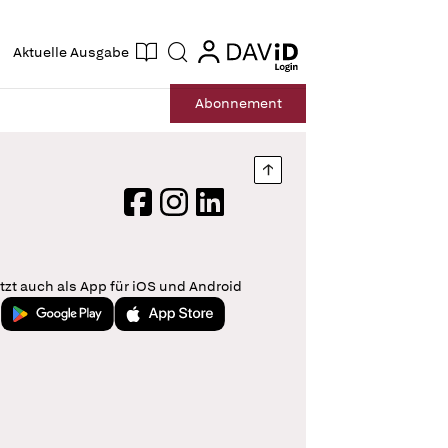
ogin
login
Aktuelle Ausgabe
Suche
Abo
nnement
Nach oben springen
Facebook
Instagram
LinkedIn
tzt auch als App für iOS und Android
Jetzt bei Google Play
Laden im App Store