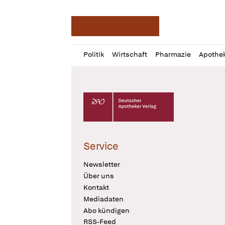
Deutsche Apotheker Ze
Profil
Daz
Politik
Wirtschaft
Pharmazie
Apothe
öffnen
Pur
Abo
öffnen
Deutscher Apotheker Verlag Logo
Service
Newsletter
Über uns
Kontakt
Mediadaten
Abo kündigen
RSS-Feed