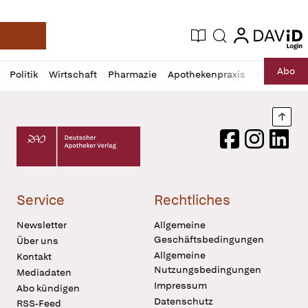
login
login
Aktuelle Ausgabe
Suche
Deutsche Apotheker Zeitung
Profil
Daz
Abo
Politik
Wirtschaft
Pharmazie
Apothekenpraxis
Recht
Sp
öffnen
Pur
Abo
öffnen
Nach
Deutscher Apotheker Verlag Logo
Facebook
Instagram
LinkedI
Service
Rechtliches
Newsletter
Allgemeine
Geschäftsbedingungen
Über uns
Allgemeine
Kontakt
Nutzungsbedingungen
Mediadaten
Impressum
Abo kündigen
Datenschutz
RSS-Feed