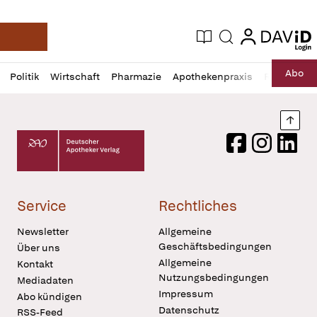
login
login
Aktuelle Ausgabe
Suche
Deutsche Apotheker Zeitung
Profil
Daz
Abo
Politik
Wirtschaft
Pharmazie
Apothekenpraxis
Recht
Sp
öffnen
Pur
Abo
öffnen
Nach
Deutscher Apotheker Verlag Logo
Facebook
Instagram
LinkedI
Service
Rechtliches
Newsletter
Allgemeine
Geschäftsbedingungen
Über uns
Allgemeine
Kontakt
Nutzungsbedingungen
Mediadaten
Impressum
Abo kündigen
Datenschutz
RSS-Feed