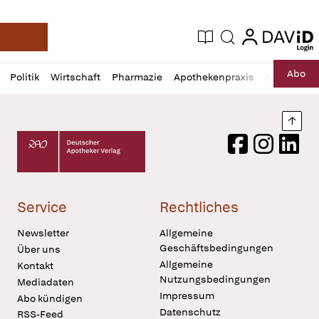
login
login
Aktuelle Ausgabe
Suche
Deutsche Apotheker Zeitung
Profil
Daz
Abo
Politik
Wirtschaft
Pharmazie
Apothekenpraxis
Recht
Sp
öffnen
Pur
Abo
öffnen
Nach
Deutscher Apotheker Verlag Logo
Facebook
Instagram
LinkedI
Service
Rechtliches
Newsletter
Allgemeine
Geschäftsbedingungen
Über uns
Allgemeine
Kontakt
Nutzungsbedingungen
Mediadaten
Impressum
Abo kündigen
Datenschutz
RSS-Feed