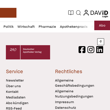
login
login
Aktuelle Ausgabe
Suche
Deutsche Apotheker Zeitung
Profil
Daz
Abo
Politik
Wirtschaft
Pharmazie
Apothekenpraxis
Recht
Sp
öffnen
Pur
Abo
öffnen
Nach
Deutscher Apotheker Verlag Logo
Facebook
Instagram
LinkedI
Service
Rechtliches
Newsletter
Allgemeine
Geschäftsbedingungen
Über uns
Allgemeine
Kontakt
Nutzungsbedingungen
Mediadaten
Impressum
Abo kündigen
Datenschutz
RSS-Feed