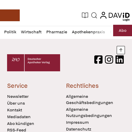
login
login
Aktuelle Ausgabe
Suche
Deutsche Apotheker Zeitung
Profil
Daz
Abo
Politik
Wirtschaft
Pharmazie
Apothekenpraxis
Recht
Sp
öffnen
Pur
Abo
öffnen
Nach
Deutscher Apotheker Verlag Logo
Facebook
Instagram
LinkedI
Service
Rechtliches
Newsletter
Allgemeine
Geschäftsbedingungen
Über uns
Allgemeine
Kontakt
Nutzungsbedingungen
Mediadaten
Impressum
Abo kündigen
Datenschutz
RSS-Feed