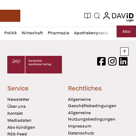
login
login
Aktuelle Ausgabe
Suche
Deutsche Apotheker Zeitung
Profil
Daz
Abo
Politik
Wirtschaft
Pharmazie
Apothekenpraxis
Recht
Sp
öffnen
Pur
Abo
öffnen
Nach
Deutscher Apotheker Verlag Logo
Facebook
Instagram
LinkedI
Service
Rechtliches
Newsletter
Allgemeine
Geschäftsbedingungen
Über uns
Allgemeine
Kontakt
Nutzungsbedingungen
Mediadaten
Impressum
Abo kündigen
Datenschutz
RSS-Feed