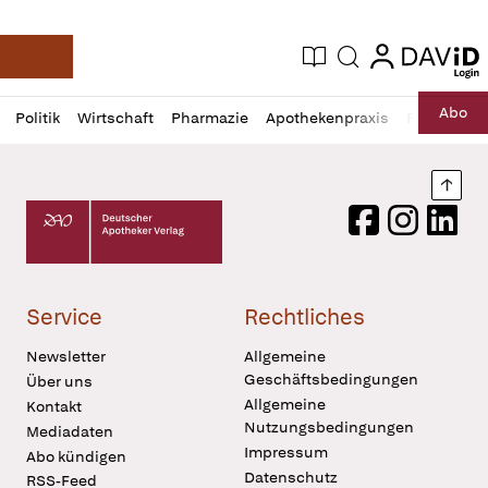
login
login
Aktuelle Ausgabe
Suche
Deutsche Apotheker Zeitung
Profil
Daz
Abo
Politik
Wirtschaft
Pharmazie
Apothekenpraxis
Recht
Sp
öffnen
Pur
Abo
öffnen
Nach
Deutscher Apotheker Verlag Logo
Facebook
Instagram
LinkedI
Service
Rechtliches
Newsletter
Allgemeine
Geschäftsbedingungen
Über uns
Allgemeine
Kontakt
Nutzungsbedingungen
Mediadaten
Impressum
Abo kündigen
Datenschutz
RSS-Feed