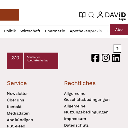
login
login
Aktuelle Ausgabe
Suche
Deutsche Apotheker Zeitung
Profil
Daz
Abo
Politik
Wirtschaft
Pharmazie
Apothekenpraxis
Recht
Sp
öffnen
Pur
Abo
öffnen
Nach
Deutscher Apotheker Verlag Logo
Facebook
Instagram
LinkedI
Service
Rechtliches
Newsletter
Allgemeine
Geschäftsbedingungen
Über uns
Allgemeine
Kontakt
Nutzungsbedingungen
Mediadaten
Impressum
Abo kündigen
Datenschutz
RSS-Feed