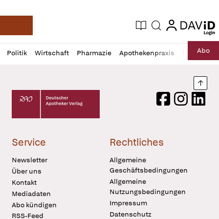
login
login
Aktuelle Ausgabe
Suche
Deutsche Apotheker Zeitung
Profil
Daz
Abo
Politik
Wirtschaft
Pharmazie
Apothekenpraxis
Recht
Sp
öffnen
Pur
Abo
öffnen
Nach
Deutscher Apotheker Verlag Logo
Facebook
Instagram
LinkedI
Service
Rechtliches
Newsletter
Allgemeine
Geschäftsbedingungen
Über uns
Allgemeine
Kontakt
Nutzungsbedingungen
Mediadaten
Impressum
Abo kündigen
Datenschutz
RSS-Feed