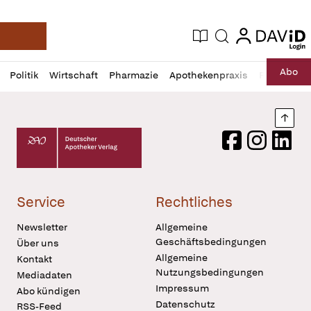
login
login
Aktuelle Ausgabe
Suche
Deutsche Apotheker Zeitung
Profil
Daz
Abo
Politik
Wirtschaft
Pharmazie
Apothekenpraxis
Recht
Sp
öffnen
Pur
Abo
öffnen
Nach
Deutscher Apotheker Verlag Logo
Facebook
Instagram
LinkedI
Service
Rechtliches
Newsletter
Allgemeine
Geschäftsbedingungen
Über uns
Allgemeine
Kontakt
Nutzungsbedingungen
Mediadaten
Impressum
Abo kündigen
Datenschutz
RSS-Feed