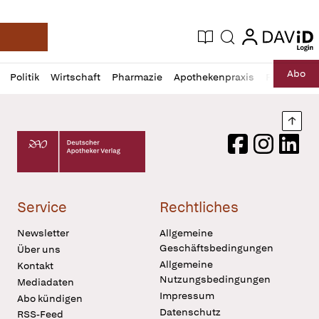
login
login
Aktuelle Ausgabe
Suche
Deutsche Apotheker Zeitung
Profil
Daz
Abo
Politik
Wirtschaft
Pharmazie
Apothekenpraxis
Recht
Sp
öffnen
Pur
Abo
öffnen
Nach
Deutscher Apotheker Verlag Logo
Facebook
Instagram
LinkedI
Service
Rechtliches
Newsletter
Allgemeine
Geschäftsbedingungen
Über uns
Allgemeine
Kontakt
Nutzungsbedingungen
Mediadaten
Impressum
Abo kündigen
Datenschutz
RSS-Feed