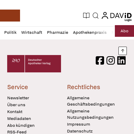
login
login
Aktuelle Ausgabe
Suche
Deutsche Apotheker Zeitung
Profil
Daz
Abo
Politik
Wirtschaft
Pharmazie
Apothekenpraxis
Recht
Sp
öffnen
Pur
Abo
öffnen
Nach
Deutscher Apotheker Verlag Logo
Facebook
Instagram
LinkedI
Service
Rechtliches
Newsletter
Allgemeine
Geschäftsbedingungen
Über uns
Allgemeine
Kontakt
Nutzungsbedingungen
Mediadaten
Impressum
Abo kündigen
Datenschutz
RSS-Feed