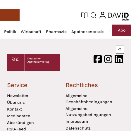
login
login
Aktuelle Ausgabe
Suche
Deutsche Apotheker Zeitung
Profil
Daz
Abo
Politik
Wirtschaft
Pharmazie
Apothekenpraxis
Recht
Sp
öffnen
Pur
Abo
öffnen
Nach
Deutscher Apotheker Verlag Logo
Facebook
Instagram
LinkedI
Service
Rechtliches
Newsletter
Allgemeine
Geschäftsbedingungen
Über uns
Allgemeine
Kontakt
Nutzungsbedingungen
Mediadaten
Impressum
Abo kündigen
Datenschutz
RSS-Feed