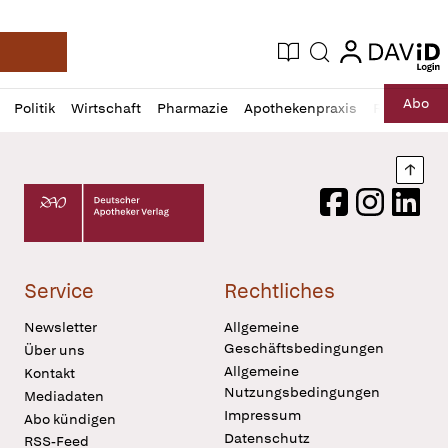
login
login
Aktuelle Ausgabe
Suche
Deutsche Apotheker Zeitung
Profil
Daz
Abo
Politik
Wirtschaft
Pharmazie
Apothekenpraxis
Recht
Sp
öffnen
Pur
Abo
öffnen
Nach
Deutscher Apotheker Verlag Logo
Facebook
Instagram
LinkedI
Service
Rechtliches
Newsletter
Allgemeine
Geschäftsbedingungen
Über uns
Allgemeine
Kontakt
Nutzungsbedingungen
Mediadaten
Impressum
Abo kündigen
Datenschutz
RSS-Feed