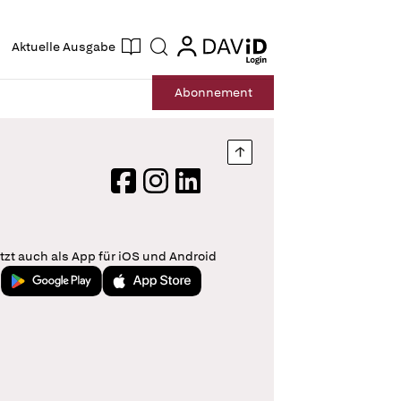
ogin
login
Aktuelle Ausgabe
Suche
Abo
nnement
Nach oben springen
Facebook
Instagram
LinkedIn
tzt auch als App für iOS und Android
Jetzt bei Google Play
Laden im App Store