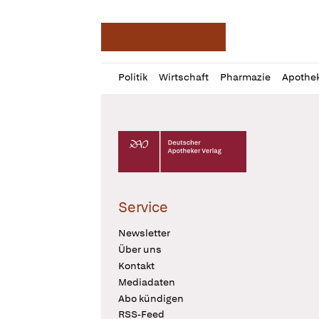
Deutsche Apotheker Ze
Profil
Daz
Politik
Wirtschaft
Pharmazie
Apothe
öffnen
Pur
Abo
öffnen
Deutscher Apotheker Verlag Logo
Service
Newsletter
Über uns
Kontakt
Mediadaten
Abo kündigen
RSS-Feed