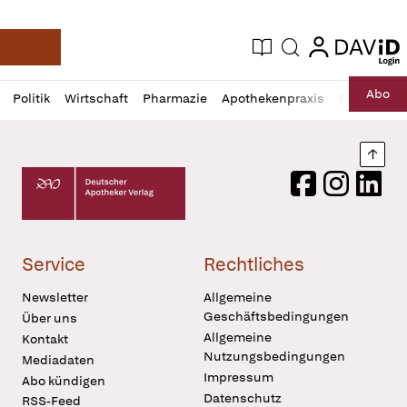
login
login
Aktuelle Ausgabe
Suche
Deutsche Apotheker Zeitung
Profil
Daz
Abo
Politik
Wirtschaft
Pharmazie
Apothekenpraxis
Recht
Sp
öffnen
Pur
Abo
öffnen
Nach
Deutscher Apotheker Verlag Logo
Facebook
Instagram
LinkedI
Service
Rechtliches
Newsletter
Allgemeine
Geschäftsbedingungen
Über uns
Allgemeine
Kontakt
Nutzungsbedingungen
Mediadaten
Impressum
Abo kündigen
Datenschutz
RSS-Feed