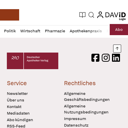
login
login
Aktuelle Ausgabe
Suche
Deutsche Apotheker Zeitung
Profil
Daz
Abo
Politik
Wirtschaft
Pharmazie
Apothekenpraxis
Recht
Sp
öffnen
Pur
Abo
öffnen
Nach
Deutscher Apotheker Verlag Logo
Facebook
Instagram
LinkedI
Service
Rechtliches
Newsletter
Allgemeine
Geschäftsbedingungen
Über uns
Allgemeine
Kontakt
Nutzungsbedingungen
Mediadaten
Impressum
Abo kündigen
Datenschutz
RSS-Feed