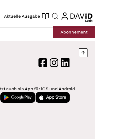
ogin
login
Aktuelle Ausgabe
Suche
Abo
nnement
Nach oben springen
Facebook
Instagram
LinkedIn
tzt auch als App für iOS und Android
Jetzt bei Google Play
Laden im App Store