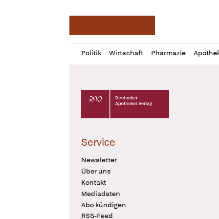
Deutsche Apotheker Ze
Profil
Daz
Politik
Wirtschaft
Pharmazie
Apothe
öffnen
Pur
Abo
öffnen
Deutscher Apotheker Verlag Logo
Service
Newsletter
Über uns
Kontakt
Mediadaten
Abo kündigen
RSS-Feed