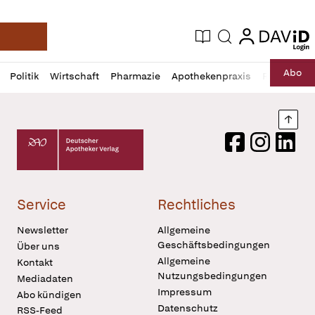
login
login
Aktuelle Ausgabe
Suche
Deutsche Apotheker Zeitung
Profil
Daz
Abo
Politik
Wirtschaft
Pharmazie
Apothekenpraxis
Recht
Sp
öffnen
Pur
Abo
öffnen
Nach
Deutscher Apotheker Verlag Logo
Facebook
Instagram
LinkedI
Service
Rechtliches
Newsletter
Allgemeine
Geschäftsbedingungen
Über uns
Allgemeine
Kontakt
Nutzungsbedingungen
Mediadaten
Impressum
Abo kündigen
Datenschutz
RSS-Feed