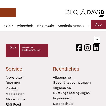
login
login
Aktuelle Ausgabe
Suche
Deutsche Apotheker Zeitung
Profil
Daz
Abo
Politik
Wirtschaft
Pharmazie
Apothekenpraxis
Recht
Sp
öffnen
Pur
Abo
öffnen
Nach
Deutscher Apotheker Verlag Logo
Facebook
Instagram
LinkedI
Service
Rechtliches
Newsletter
Allgemeine
Geschäftsbedingungen
Über uns
Allgemeine
Kontakt
Nutzungsbedingungen
Mediadaten
Impressum
Abo kündigen
Datenschutz
RSS-Feed