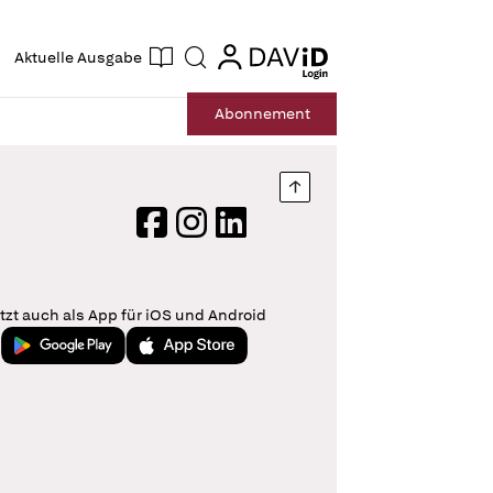
ogin
login
Aktuelle Ausgabe
Suche
Abo
nnement
Nach oben springen
Facebook
Instagram
LinkedIn
tzt auch als App für iOS und Android
Jetzt bei Google Play
Laden im App Store