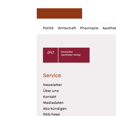
Deutsche Apotheker Ze
Profil
Daz
Politik
Wirtschaft
Pharmazie
Apothe
öffnen
Pur
Abo
öffnen
Deutscher Apotheker Verlag Logo
Service
Newsletter
Über uns
Kontakt
Mediadaten
Abo kündigen
RSS-Feed