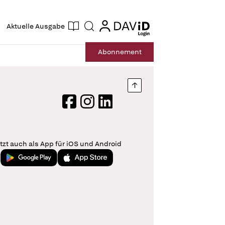
ogin
login
Aktuelle Ausgabe
Suche
Abo
nnement
Nach oben springen
Facebook
Instagram
LinkedIn
tzt auch als App für iOS und Android
Jetzt bei Google Play
Laden im App Store