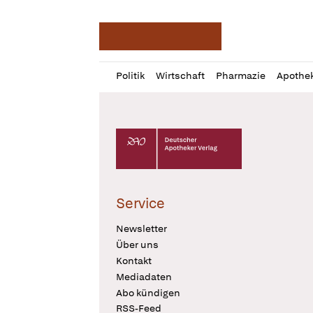
Deutsche Apotheker Ze
Profil
Daz
Politik
Wirtschaft
Pharmazie
Apothe
öffnen
Pur
Abo
öffnen
Deutscher Apotheker Verlag Logo
Service
Newsletter
Über uns
Kontakt
Mediadaten
Abo kündigen
RSS-Feed