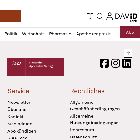
login
login
Aktuelle Ausgabe
Suche
Deutsche Apotheker Zeitung
Profil
Daz
Abo
Politik
Wirtschaft
Pharmazie
Apothekenpraxis
Recht
Sp
öffnen
Pur
Abo
öffnen
Nach
Deutscher Apotheker Verlag Logo
Facebook
Instagram
LinkedI
Service
Rechtliches
Newsletter
Allgemeine
Geschäftsbedingungen
Über uns
Allgemeine
Kontakt
Nutzungsbedingungen
Mediadaten
Impressum
Abo kündigen
Datenschutz
RSS-Feed