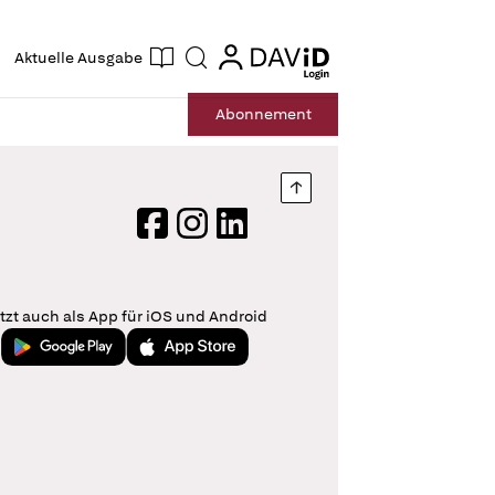
ogin
login
Aktuelle Ausgabe
Suche
Abo
nnement
Nach oben springen
Facebook
Instagram
LinkedIn
tzt auch als App für iOS und Android
Jetzt bei Google Play
Laden im App Store