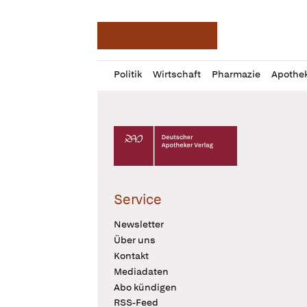
Deutsche Apotheker Ze
Profil
Daz
Politik
Wirtschaft
Pharmazie
Apothe
öffnen
Pur
Abo
öffnen
Deutscher Apotheker Verlag Logo
Service
Newsletter
Über uns
Kontakt
Mediadaten
Abo kündigen
RSS-Feed