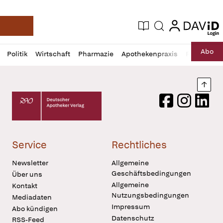
login
login
Aktuelle Ausgabe
Suche
Deutsche Apotheker Zeitung
Profil
Daz
Abo
Politik
Wirtschaft
Pharmazie
Apothekenpraxis
Recht
Sp
öffnen
Pur
Abo
öffnen
Nach
Deutscher Apotheker Verlag Logo
Facebook
Instagram
LinkedI
Service
Rechtliches
Newsletter
Allgemeine
Geschäftsbedingungen
Über uns
Allgemeine
Kontakt
Nutzungsbedingungen
Mediadaten
Impressum
Abo kündigen
Datenschutz
RSS-Feed