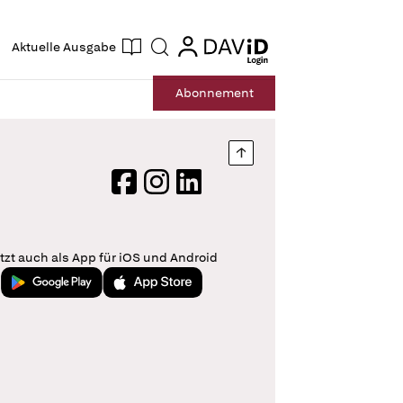
ogin
login
Aktuelle Ausgabe
Suche
Abo
nnement
Nach oben springen
Facebook
Instagram
LinkedIn
tzt auch als App für iOS und Android
Jetzt bei Google Play
Laden im App Store