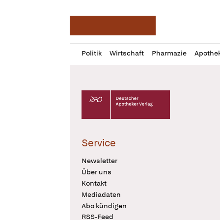
Deutsche Apotheker Ze
Profil
Daz
Politik
Wirtschaft
Pharmazie
Apothe
öffnen
Pur
Abo
öffnen
Deutscher Apotheker Verlag Logo
Service
Newsletter
Über uns
Kontakt
Mediadaten
Abo kündigen
RSS-Feed