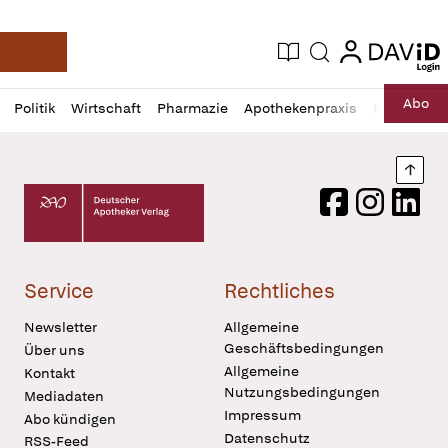
login
login
Aktuelle Ausgabe
Suche
Deutsche Apotheker Zeitung
Profil
Daz
Abo
Politik
Wirtschaft
Pharmazie
Apothekenpraxis
Recht
Sp
öffnen
Pur
Abo
öffnen
Nach
Deutscher Apotheker Verlag Logo
Facebook
Instagram
LinkedI
Service
Rechtliches
Newsletter
Allgemeine
Geschäftsbedingungen
Über uns
Allgemeine
Kontakt
Nutzungsbedingungen
Mediadaten
Impressum
Abo kündigen
Datenschutz
RSS-Feed