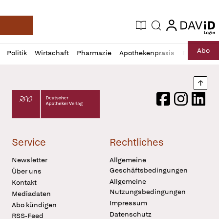
login
login
Aktuelle Ausgabe
Suche
Deutsche Apotheker Zeitung
Profil
Daz
Abo
Politik
Wirtschaft
Pharmazie
Apothekenpraxis
Recht
Sp
öffnen
Pur
Abo
öffnen
Nach
Deutscher Apotheker Verlag Logo
Facebook
Instagram
LinkedI
Service
Rechtliches
Newsletter
Allgemeine
Geschäftsbedingungen
Über uns
Allgemeine
Kontakt
Nutzungsbedingungen
Mediadaten
Impressum
Abo kündigen
Datenschutz
RSS-Feed