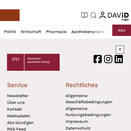
login
login
Aktuelle Ausgabe
Suche
Deutsche Apotheker Zeitung
Profil
Daz
Abo
Politik
Wirtschaft
Pharmazie
Apothekenpraxis
Recht
Sp
öffnen
Pur
Abo
öffnen
Nach
Deutscher Apotheker Verlag Logo
Facebook
Instagram
LinkedI
Service
Rechtliches
Newsletter
Allgemeine
Geschäftsbedingungen
Über uns
Allgemeine
Kontakt
Nutzungsbedingungen
Mediadaten
Impressum
Abo kündigen
Datenschutz
RSS-Feed