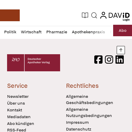
login
login
Aktuelle Ausgabe
Suche
Deutsche Apotheker Zeitung
Profil
Daz
Abo
Politik
Wirtschaft
Pharmazie
Apothekenpraxis
Recht
Sp
öffnen
Pur
Abo
öffnen
Nach
Deutscher Apotheker Verlag Logo
Facebook
Instagram
LinkedI
Service
Rechtliches
Newsletter
Allgemeine
Geschäftsbedingungen
Über uns
Allgemeine
Kontakt
Nutzungsbedingungen
Mediadaten
Impressum
Abo kündigen
Datenschutz
RSS-Feed