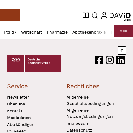
login
login
Aktuelle Ausgabe
Suche
Deutsche Apotheker Zeitung
Profil
Daz
Abo
Politik
Wirtschaft
Pharmazie
Apothekenpraxis
Recht
Sp
öffnen
Pur
Abo
öffnen
Nach
Deutscher Apotheker Verlag Logo
Facebook
Instagram
LinkedI
Service
Rechtliches
Newsletter
Allgemeine
Geschäftsbedingungen
Über uns
Allgemeine
Kontakt
Nutzungsbedingungen
Mediadaten
Impressum
Abo kündigen
Datenschutz
RSS-Feed