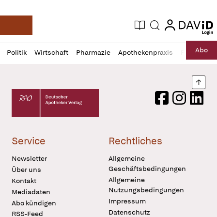
login
login
Aktuelle Ausgabe
Suche
Deutsche Apotheker Zeitung
Profil
Daz
Abo
Politik
Wirtschaft
Pharmazie
Apothekenpraxis
Recht
Sp
öffnen
Pur
Abo
öffnen
Nach
Deutscher Apotheker Verlag Logo
Facebook
Instagram
LinkedI
Service
Rechtliches
Newsletter
Allgemeine
Geschäftsbedingungen
Über uns
Allgemeine
Kontakt
Nutzungsbedingungen
Mediadaten
Impressum
Abo kündigen
Datenschutz
RSS-Feed