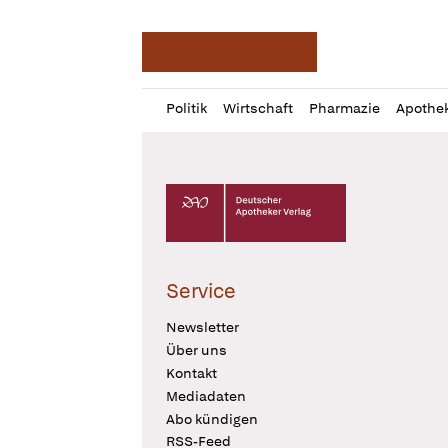
Deutsche Apotheker Ze
Profil
Daz
Politik
Wirtschaft
Pharmazie
Apothe
öffnen
Pur
Abo
öffnen
Deutscher Apotheker Verlag Logo
Service
Newsletter
Über uns
Kontakt
Mediadaten
Abo kündigen
RSS-Feed