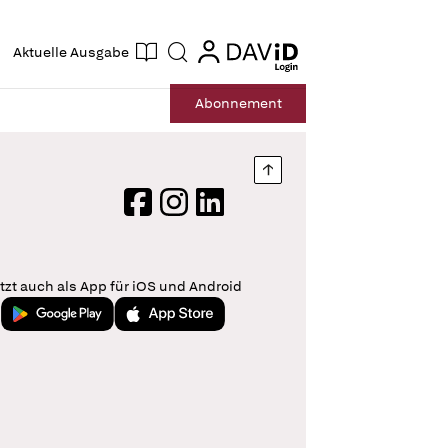
ogin
login
Aktuelle Ausgabe
Suche
Abo
nnement
Nach oben springen
Facebook
Instagram
LinkedIn
tzt auch als App für iOS und Android
Jetzt bei Google Play
Laden im App Store