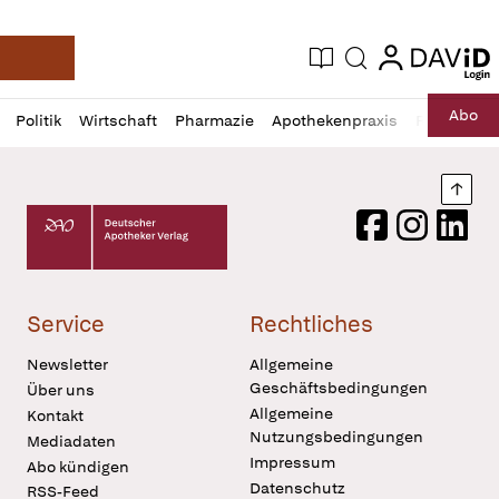
login
login
Aktuelle Ausgabe
Suche
Deutsche Apotheker Zeitung
Profil
Daz
Abo
Politik
Wirtschaft
Pharmazie
Apothekenpraxis
Recht
Sp
öffnen
Pur
Abo
öffnen
Nach
Deutscher Apotheker Verlag Logo
Facebook
Instagram
LinkedI
Service
Rechtliches
Newsletter
Allgemeine
Geschäftsbedingungen
Über uns
Allgemeine
Kontakt
Nutzungsbedingungen
Mediadaten
Impressum
Abo kündigen
Datenschutz
RSS-Feed