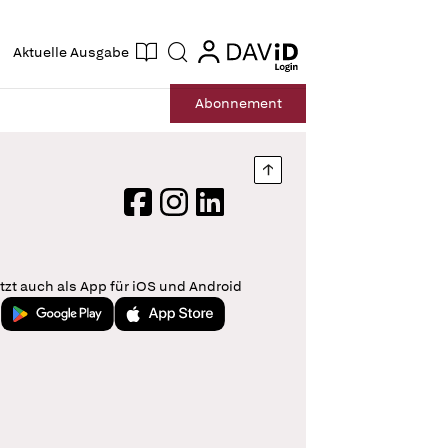
ogin
login
Aktuelle Ausgabe
Suche
Abo
nnement
Nach oben springen
Facebook
Instagram
LinkedIn
tzt auch als App für iOS und Android
Jetzt bei Google Play
Laden im App Store