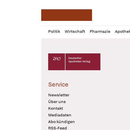
Deutsche Apotheker Ze
Profil
Daz
Politik
Wirtschaft
Pharmazie
Apothe
öffnen
Pur
Abo
öffnen
Deutscher Apotheker Verlag Logo
Service
Newsletter
Über uns
Kontakt
Mediadaten
Abo kündigen
RSS-Feed