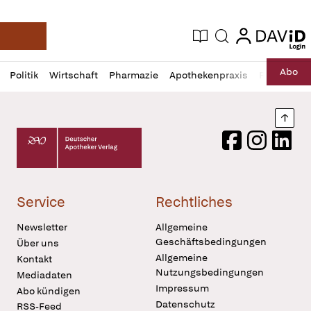
login
login
Aktuelle Ausgabe
Suche
Deutsche Apotheker Zeitung
Profil
Daz
Abo
Politik
Wirtschaft
Pharmazie
Apothekenpraxis
Recht
Sp
öffnen
Pur
Abo
öffnen
Nach
Deutscher Apotheker Verlag Logo
Facebook
Instagram
LinkedI
Service
Rechtliches
Newsletter
Allgemeine
Geschäftsbedingungen
Über uns
Allgemeine
Kontakt
Nutzungsbedingungen
Mediadaten
Impressum
Abo kündigen
Datenschutz
RSS-Feed